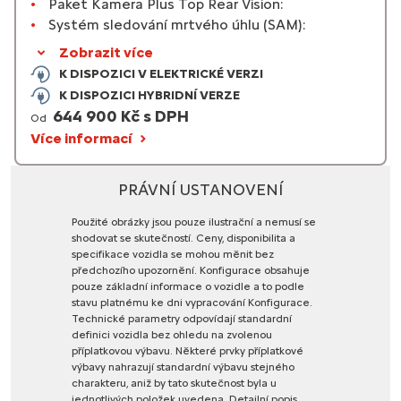
Paket Kamera Plus Top Rear Vision:
Systém sledování mrtvého úhlu (SAM):
Zobrazit více
K DISPOZICI V ELEKTRICKÉ VERZI
K DISPOZICI HYBRIDNÍ VERZE
644 900 Kč s DPH
Od
Více informací
PRÁVNÍ USTANOVENÍ
Použité
obrázky
jsou
pouze
ilustrační
a
nemusí
se
shodovat
se
skutečností.
Ceny,
disponibilita
a
specifikace
vozidla
se
mohou
měnit
bez
předchozího
upozornění.
Konfigurace
obsahuje
pouze
základní
informace
o
vozidle
a
to
podle
stavu
platnému
ke
dni
vypracování
Konfigurace.
Technické
parametry
odpovídají
standardní
definici
vozidla
bez
ohledu
na
zvolenou
příplatkovou
výbavu.
Některé
prvky
příplatkové
výbavy
nahrazují
standardní
výbavu
stejného
charakteru,
aniž
by
tato
skutečnost
byla
u
jednotlivých
položek
uvedena.
Detailní
popis