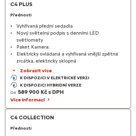
C4 PLUS
Přednosti
Vyhřívaná přední sedadla
Nový světelný podpis s denními LED
světlomety
Paket Kamera:
Elektricky ovládaná a vyhřívaná vnější zpětná
zrcátka, elektricky sklopná
Zobrazit více
K DISPOZICI V ELEKTRICKÉ VERZI
K DISPOZICI HYBRIDNÍ VERZE
589 900 Kč s DPH
Od
Více informací
C4 COLLECTION
Přednosti