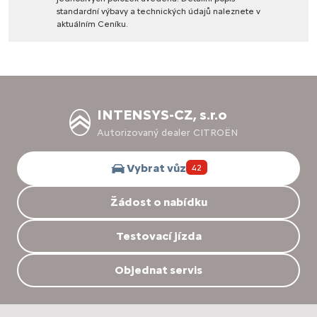
standardní
výbavy
a
technických
údajů
naleznete
v
aktuálním
Ceníku.
INTENSYS-CZ, s.r.o
Autorizovaný dealer CITROËN
Vybrat vůz
42
Žádost o nabídku
Testovací jízda
Objednat servis