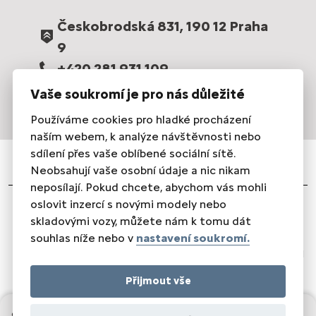
Českobrodská 831, 190 12 Praha
9
+420 281 931 109
prodej@intensys.cz
Vaše soukromí je pro nás důležité
Používáme cookies pro hladké procházení
naším webem, k analýze návštěvnosti nebo
sdílení přes vaše oblíbené sociální sítě.
Neobsahují vaše osobní údaje a nic nikam
neposílají. Pokud chcete, abychom vás mohli
oslovit inzercí s novými modely nebo
Právní informace
|
Ochrana osobních údajů
|
Nastavení
skladovými vozy, můžete nám k tomu dát
cookies
|
Energetické štítky pneumatik
souhlas níže nebo v
nastavení soukromí.
© INTENSYS-CZ, s.r.o 2024 |
Realizace Comin.cz, s.r.o.
|
Lead
management GROWITO
Přijmout vše
SLEDUJTE NÁS
499 900 Kč s DPH
Od