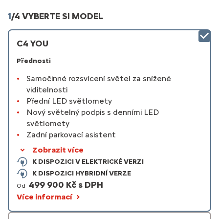
1
/
4 VYBERTE SI MODEL
C4 YOU
Přednosti
Samočinné rozsvícení světel za snížené
viditelnosti
Přední LED světlomety
Nový světelný podpis s denními LED
světlomety
Zadní parkovací asistent
Zobrazit více
K DISPOZICI V ELEKTRICKÉ VERZI
K DISPOZICI HYBRIDNÍ VERZE
499 900 Kč s DPH
Od
Více informací