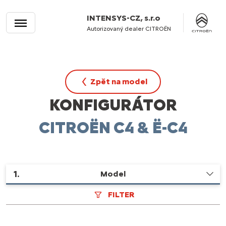
INTENSYS-CZ, s.r.o
Autorizovaný dealer CITROËN
Zpět na model
KONFIGURÁTOR
CITROËN C4 & Ë-C4
1
.
Model
FILTER