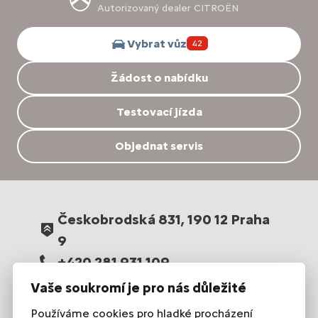
Autorizovaný dealer CITROËN
Vybrat vůz
42
Žádost o nabídku
Testovací jízda
Objednat servis
Českobrodská 831, 190 12 Praha
9
+420 281 931 109
prodej@intensys.cz
Vaše soukromí je pro nás důležité
Používáme cookies pro hladké procházení