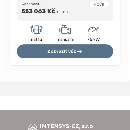
Cena vozu
NOVÉ
553 063 Kč
s DPH
nafta
manuální
75 kW
Zobrazit vůz
INTENSYS-CZ, s.r.o