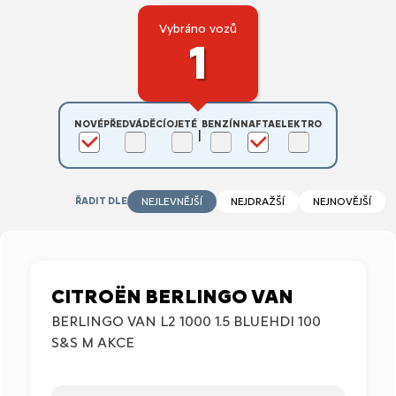
Vybráno vozů
1
NOVÉ
PŘEDVÁDĚCÍ
OJETÉ
BENZÍN
NAFTA
ELEKTRO
|
ŘADIT DLE
NEJLEVNĚJŠÍ
NEJDRAŽŠÍ
NEJNOVĚJŠÍ
CITROËN BERLINGO VAN
BERLINGO VAN L2 1000 1.5 BLUEHDI 100
S&S M AKCE