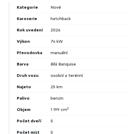
Kategorie
Nové
Karoserie
hatchback
Rok uvedení
2026
Výkon
74 kW
Převodovka
manuální
Barva
Bílá Banquise
Druh vozu
osobní a terénní
Najeto
25 km
Palivo
benzin
3
Objem
1 199 cm
Počet dveří
5
Počet míst
5