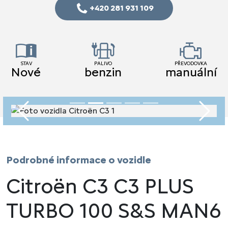
+420 281 931 109
STAV
PALIVO
PŘEVODOVKA
Nové
benzin
manuální
Předchozí
Násled
Podrobné informace o vozidle
Citroën C3 C3 PLUS
TURBO 100 S&S MAN6