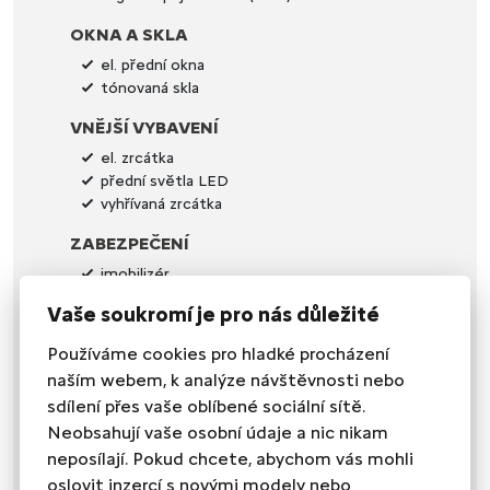
OKNA A SKLA
el. přední okna
tónovaná skla
VNĚJŠÍ VYBAVENÍ
el. zrcátka
přední světla LED
vyhřívaná zrcátka
ZABEZPEČENÍ
imobilizér
Vaše soukromí je pro nás důležité
VNITŘNÍ VYBAVENÍ
klimatizace
Používáme cookies pro hladké procházení
nastavitelný volant
naším webem, k analýze návštěvnosti nebo
posilovač řízení
sdílení přes vaše oblíbené sociální sítě.
SEDADLA
Neobsahují vaše osobní údaje a nic nikam
neposílají. Pokud chcete, abychom vás mohli
výškově nastavitelné sedadlo řidiče
oslovit inzercí s novými modely nebo