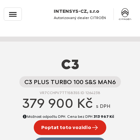
INTENSYS-CZ, s.r.o
Autorizovaný dealer CITROËN
C3
C3 PLUS TURBO 100 S&S MAN6
VR7CCHPV7TT158355 ID 1264238
379 900 Kč
s DPH
Možnost odpočtu DPH. Cena bez DPH
313 967 Kč
Poptat toto vozidlo