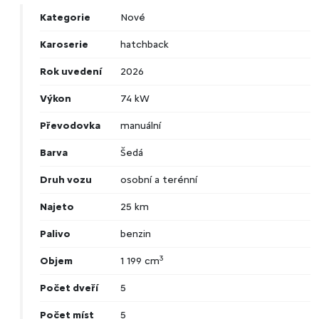
Kategorie
Nové
Karoserie
hatchback
Rok uvedení
2026
Výkon
74 kW
Převodovka
manuální
Barva
Šedá
Druh vozu
osobní a terénní
Najeto
25 km
Palivo
benzin
3
Objem
1 199 cm
Počet dveří
5
Počet míst
5