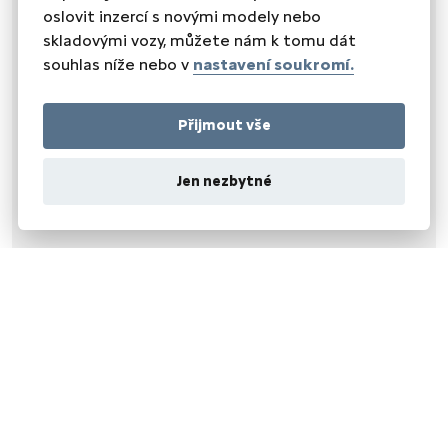
SEDADLA
oslovit inzercí s novými modely nebo
vyhřívaná sedadla
skladovými vozy, můžete nám k tomu dát
výškově nastavitelné sedadlo řidiče
souhlas níže nebo v
nastavení soukromí.
Přijmout vše
Jen nezbytné