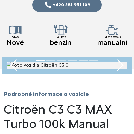
+420 281 931 109
STAV
PALIVO
PŘEVODOVKA
Nové
benzin
manuální
Předchozí
Násled
Podrobné informace o vozidle
Citroën C3 C3 MAX
Turbo 100k Manual