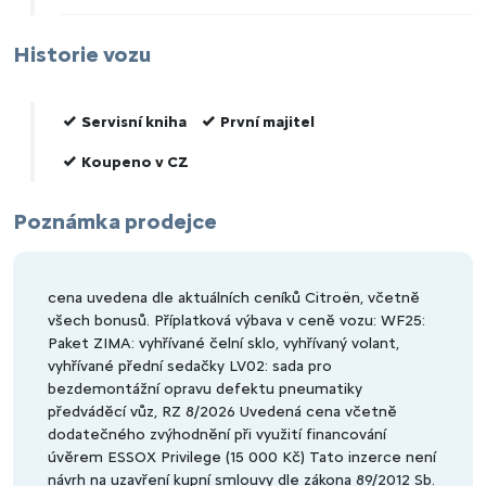
Historie vozu
Servisní kniha
První majitel
Koupeno v CZ
Poznámka prodejce
cena uvedena dle aktuálních ceníků Citroën, včetně
všech bonusů. Příplatková výbava v ceně vozu: WF25:
Paket ZIMA: vyhřívané čelní sklo, vyhřívaný volant,
vyhřívané přední sedačky LV02: sada pro
bezdemontážní opravu defektu pneumatiky
předváděcí vůz, RZ 8/2026 Uvedená cena včetně
dodatečného zvýhodnění při využití financování
úvěrem ESSOX Privilege (15 000 Kč) Tato inzerce není
návrh na uzavření kupní smlouvy dle zákona 89/2012 Sb.