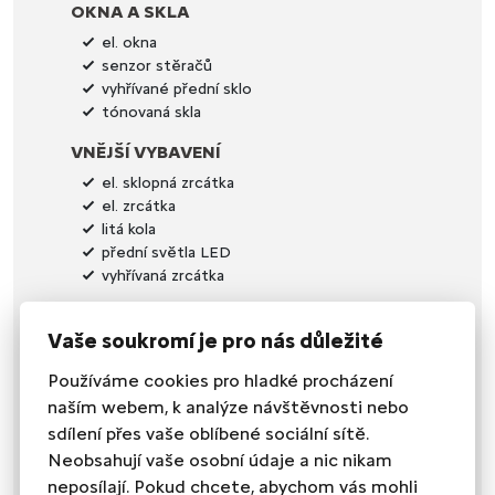
OKNA A SKLA
el. okna
senzor stěračů
vyhřívané přední sklo
tónovaná skla
VNĚJŠÍ VYBAVENÍ
el. sklopná zrcátka
el. zrcátka
litá kola
přední světla LED
vyhřívaná zrcátka
ZABEZPEČENÍ
Vaše soukromí je pro nás důležité
imobilizér
Používáme cookies pro hladké procházení
VNITŘNÍ VYBAVENÍ
naším webem, k analýze návštěvnosti nebo
nastavitelný volant
sdílení přes vaše oblíbené sociální sítě.
posilovač řízení
Neobsahují vaše osobní údaje a nic nikam
vyhřívaný volant
neposílají. Pokud chcete, abychom vás mohli