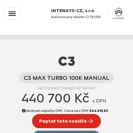
INTENSYS-CZ, s.r.o
Autorizovaný dealer CITROËN
C3
C3 MAX TURBO 100K MANUAL
VR7CCHPV9TT188876 ID 1261489
440 700 Kč
s DPH
Možnost odpočtu DPH. Cena bez DPH
364 215 Kč
Poptat toto vozidlo