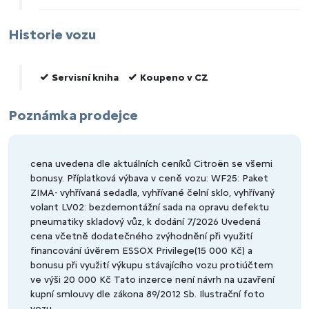
Historie vozu
Servisní kniha
Koupeno v CZ
Poznámka prodejce
cena uvedena dle aktuálních ceníků Citroën se všemi
bonusy. Příplatková výbava v ceně vozu: WF25: Paket
ZIMA- vyhřívaná sedadla, vyhřívané čelní sklo, vyhřívaný
volant LV02: bezdemontážní sada na opravu defektu
pneumatiky skladový vůz, k dodání 7/2026 Uvedená
cena včetně dodatečného zvýhodnění při využití
financování úvěrem ESSOX Privilege(15 000 Kč) a
bonusu při využití výkupu stávajícího vozu protiúčtem
ve výši 20 000 Kč Tato inzerce není návrh na uzavření
kupní smlouvy dle zákona 89/2012 Sb. Ilustrační foto
vozu.