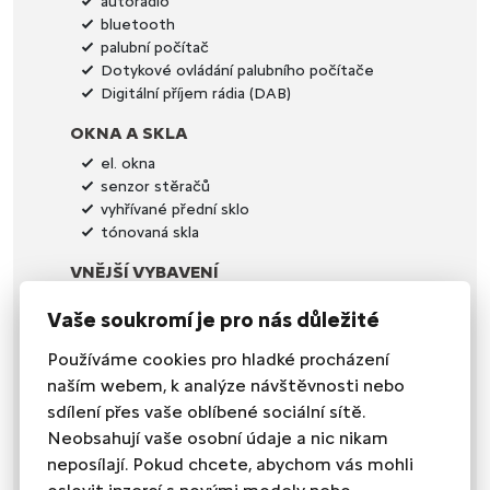
autorádio
bluetooth
palubní počítač
Dotykové ovládání palubního počítače
Digitální příjem rádia (DAB)
OKNA A SKLA
el. okna
senzor stěračů
vyhřívané přední sklo
tónovaná skla
VNĚJŠÍ VYBAVENÍ
el. sklopná zrcátka
Vaše soukromí je pro nás důležité
el. zrcátka
litá kola
Používáme cookies pro hladké procházení
přední světla LED
naším webem, k analýze návštěvnosti nebo
venkovní teploměr
sdílení přes vaše oblíbené sociální sítě.
vyhřívaná zrcátka
Neobsahují vaše osobní údaje a nic nikam
ZABEZPEČENÍ
neposílají. Pokud chcete, abychom vás mohli
imobilizér