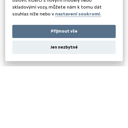
oslovit inzercí s novými modely nebo
skladovými vozy, můžete nám k tomu dát
SEDADLA
souhlas níže nebo v
nastavení soukromí.
vyhřívaná sedadla
výškově nastavitelné sedadlo řidiče
Přijmout vše
Jen nezbytné