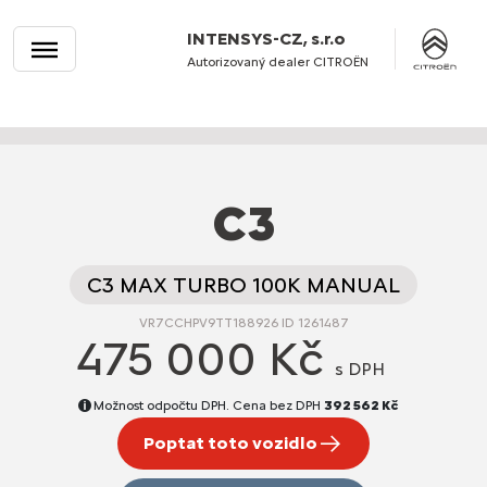
INTENSYS-CZ, s.r.o
Autorizovaný dealer CITROËN
C3
C3 MAX TURBO 100K MANUAL
VR7CCHPV9TT188926 ID 1261487
475 000 Kč
s DPH
Možnost odpočtu DPH. Cena bez DPH
392 562 Kč
Poptat toto vozidlo