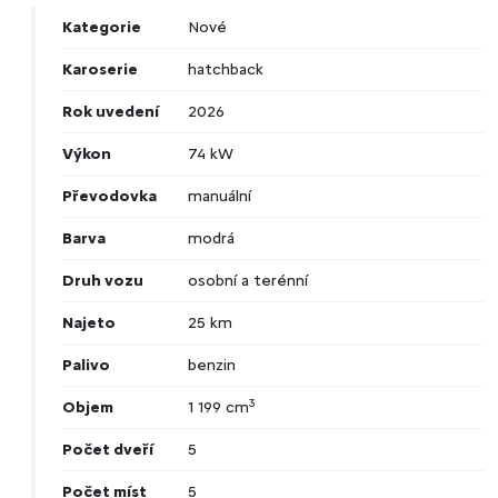
Kategorie
Nové
Karoserie
hatchback
Rok uvedení
2026
Výkon
74 kW
Převodovka
manuální
Barva
modrá
Druh vozu
osobní a terénní
Najeto
25 km
Palivo
benzin
3
Objem
1 199 cm
Počet dveří
5
Počet míst
5