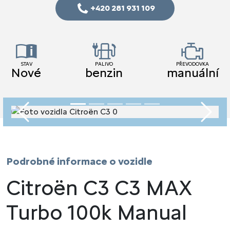
+420 281 931 109
STAV
PALIVO
PŘEVODOVKA
Nové
benzin
manuální
Předchozí
Násled
Podrobné informace o vozidle
Citroën C3 C3 MAX
Turbo 100k Manual