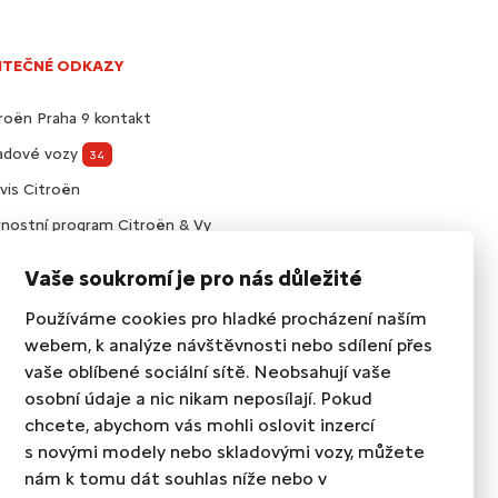
ITEČNÉ ODKAZY
roën Praha 9 kontakt
ladové vozy
34
vis Citroën
nostní program Citroën & Vy
visní smlouvy Citroën
Vaše soukromí je pro nás důležité
slušenství Citroën
Používáme cookies pro hladké procházení naším
webem, k analýze návštěvnosti nebo sdílení přes
vaše oblíbené sociální sítě. Neobsahují vaše
osobní údaje a nic nikam neposílají. Pokud
chcete, abychom vás mohli oslovit inzercí
s novými modely nebo skladovými vozy, můžete
nám k tomu dát souhlas níže nebo v