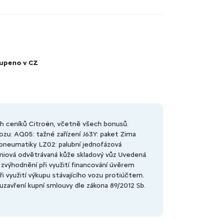
upeno v CZ
h ceníků Citroën, včetně všech bonusů.
ozu: AQ05: tažné zařízení J63Y: paket Zima
pneumatiky LZ02: palubní jednofázová
miová odvětrávaná kůže skladový vůz Uvedená
výhodnění při využití financování úvěrem
i využití výkupu stávajícího vozu protiúčtem.
uzavření kupní smlouvy dle zákona 89/2012 Sb.