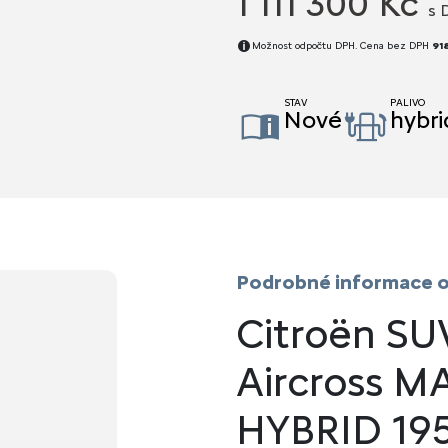
1 111 300 Kč
s 
Možnost odpočtu DPH. Cena bez DPH
91
STAV
PALIVO
Nové
hybri
Podrobné informace o
Citroën SU
Aircross M
HYBRID 19