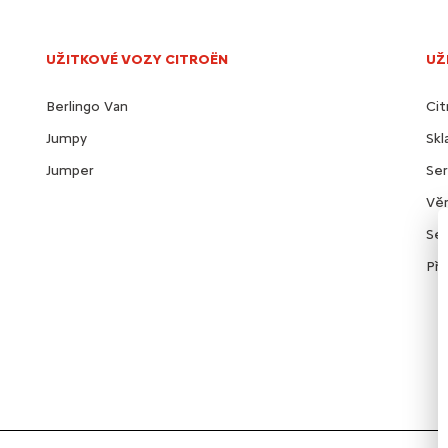
UŽITKOVÉ VOZY CITROËN
UŽ
Berlingo Van
Cit
Jumpy
Sk
Jumper
Ser
Věr
Ser
Pří