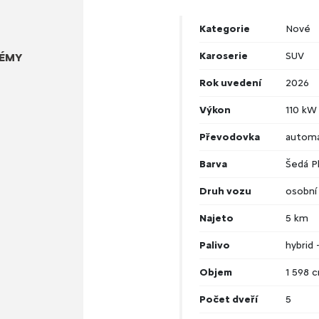
Kategorie
Nové
Karoserie
SUV
TÉMY
Rok uvedení
2026
Výkon
110 kW
Převodovka
automa
Barva
Šedá P
Druh vozu
osobní
Najeto
5 km
Palivo
hybrid 
Objem
1 598 
Počet dveří
5