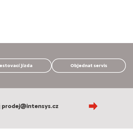
estovací jízda
Objednat servis
prodej@intensys.cz