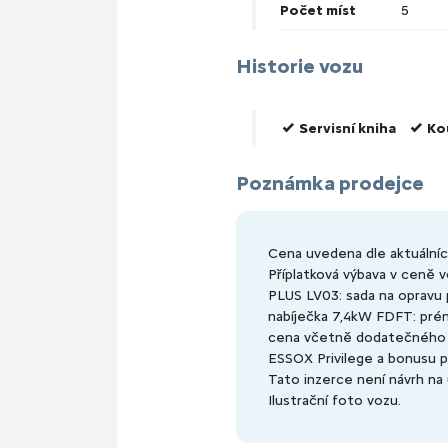
Počet míst
5
Historie vozu
Servisní kniha
Ko
Poznámka prodejce
Cena uvedena dle aktuálníc
Příplatková výbava v ceně v
PLUS LV03: sada na opravu 
nabíječka 7,4kW FDFT: pré
cena včetně dodatečného z
ESSOX Privilege a bonusu př
Tato inzerce není návrh na 
Ilustrační foto vozu.