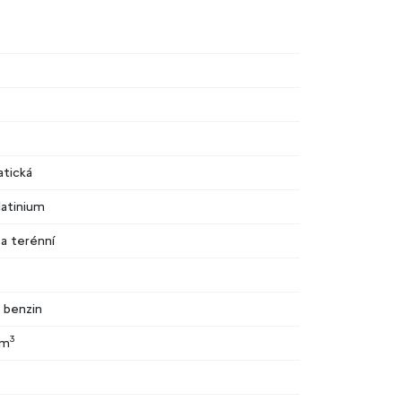
tická
latinium
 a terénní
- benzin
3
cm