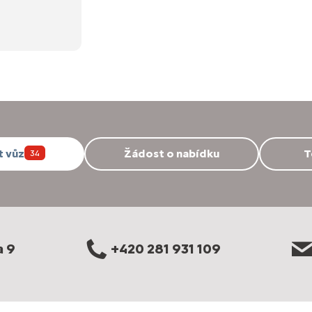
t vůz
Žádost o nabídku
T
34
a 9
+420 281 931 109