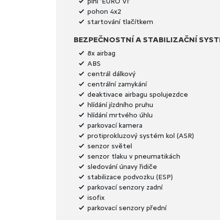
plní 'EURO VI'
pohon 4x2
startování tlačítkem
BEZPEČNOSTNÍ A STABILIZAČNÍ SYS
8x airbag
ABS
centrál dálkový
centrální zamykání
deaktivace airbagu spolujezdce
hlídání jízdního pruhu
hlídání mrtvého úhlu
parkovací kamera
protiprokluzový systém kol (ASR)
senzor světel
senzor tlaku v pneumatikách
sledování únavy řidiče
stabilizace podvozku (ESP)
parkovací senzory zadní
isofix
parkovací senzory přední