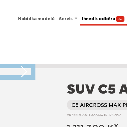
Nabídka modelů
Servis
Ihned k odběru
34
Následující
SUV C5 
C5 AIRCROSS MAX P
VR7KBDGK6TL027334 ID 1259192