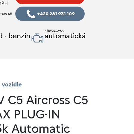
DPH
+420 281 931 109
8 430 Kč
PŘEVODOVKA
d - benzin
automatická
 vozidle
V C5 Aircross C5
AX PLUG-IN
5k Automatic